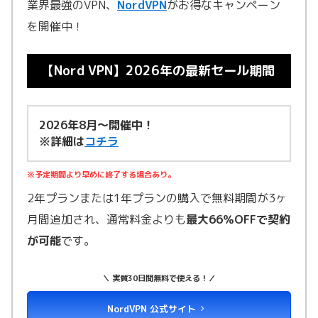
業界最強のVPN、
N
ordVPN
がお得なキャンペーン
を開催中！
【Nord VPN】2026年の最新セール期間
2026年8月〜開催中！
※詳細は
コチラ
※予定期間より早めに終了する場合あり。
2年プランまたは1年プランの購入で無料期間が3ヶ
月間追加され、通常料金よりも
最大66％OFFで契約
が可能
です。
＼ 実質30日間無料で使える！／
NordVPN 公式サイト