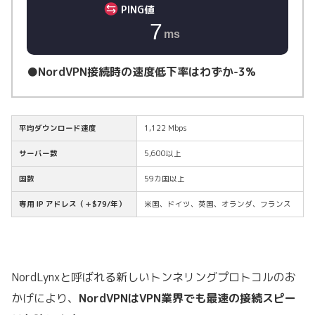
PING値
7
ms
●NordVPN接続時の速度低下率はわずか-3%
平均ダウンロード速度
1,122 Mbps
サーバー数
5,600以上
国数
59カ国以上
専用 IP アドレス（＋$79/年）
米国、ドイツ、英国、オランダ、フランス
NordLynxと呼ばれる新しいトンネリングプロトコルのお
かげにより、
NordVPNはVPN業界でも最速の接続スピー