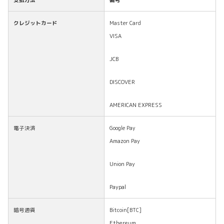
クレジットカード
Master Card
VISA
JCB
DISCOVER
AMERICAN EXPRESS
電子決済
Google Pay
Amazon Pay
Union Pay
Paypal
暗号通貨
Bitcoin[BTC]
Ethereum