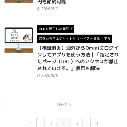
円も節約可能
2026/8/9
VPNを活用した裏ワザ
海外から日本のサイトやサービスを見る・使う
【検証済み】海外からOmiaiにログイ
ンしてアプリを使う方法｜「指定され
たページ（URL）へのアクセスが禁止
されています。」表示を解決
2026/8/9
Next »
1
…
3
4
5
…
9