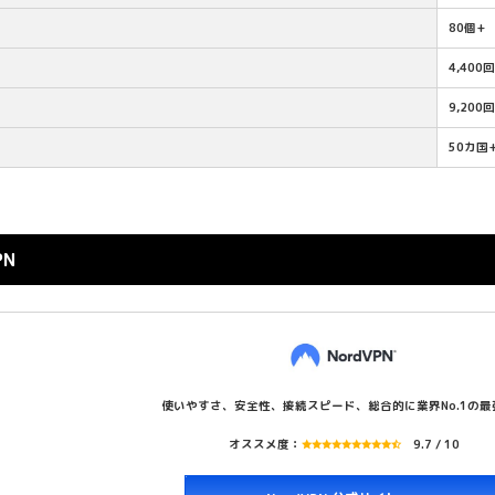
80個+
4,400
9,200
50カ国
PN
使いやすさ、安全性、接続スピード、総合的に業界No.1の最強
オススメ度：
9.7 / 10