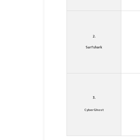
2.
Surfshark
3.
CyberGhost