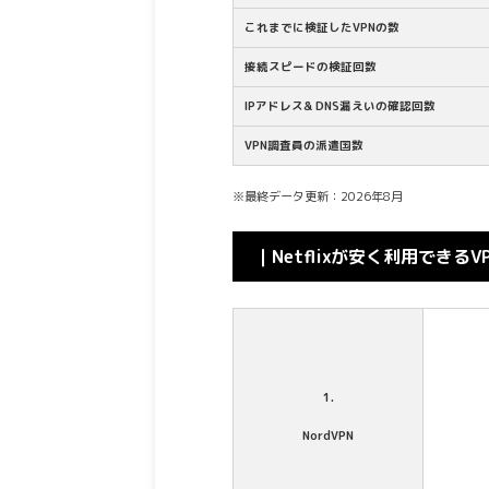
これまでに検証したVPNの数
接続スピードの検証回数
IPアドレス& DNS漏えいの確認回数
VPN調査員の派遣国数
※最終データ更新：2026年8月
｜Netflixが安く利用できるV
1.
NordVPN