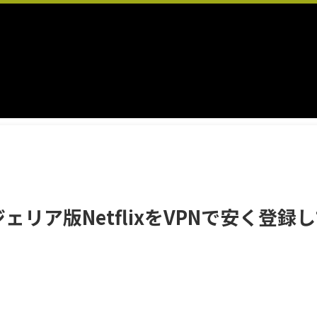
ェリア版NetflixをVPNで安く登