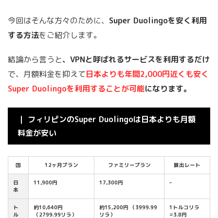
今回はそんな方々のために、
Super Duolingoを安く利用
する方法
をご紹介します。
結論から言うと
、VPNと呼ばれるサービスを利用するだけ
で、月額料金を抑えて
日本よりも年間2,000円近くも安く
Super Duolingoを利用することが可能
になります。
｜ フィリピンのSuper Duolingoは日本よりも月額
料金が安い
国
12ヶ月プラン
ファミリープラン
算出レート
日
11,900円
17,300円
–
本
ト
約10,640円
約15,200円 （3999.99
1トルコリラ
ル
（2799.99リラ）
リラ）
=3.8円