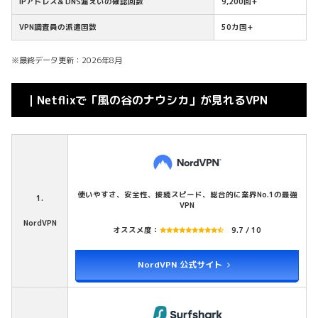
IPアドレス& DNS漏えいの確認回数
9,200回+
VPN調査員の派遣国数
50カ国+
※最終データ更新：2026年8月
｜Netflixで「風の谷のナウシカ」が見れるVPN
使いやすさ、安全性、接続スピード、総合的に業界No.1の最強
1.
VPN
NordVPN
オススメ度：
9.7 / 10
NordVPN 公式サイト