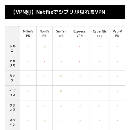
【VPN別】Netflixでジブリが見れるVPN
MillenV
NordV
Surfsh
Express
CyberGh
VyprV
PN
PN
ark
VPN
ost
PN
トル
×
○
○
×
×
×
コ
アメ
×
×
×
×
×
×
リカ
カナ
×
○
○
○
×
×
ダ
イギ
○
○
○
×
×
×
リス
フラ
○
○
○
○
○
×
ンス
スペ
×
○
○
○
×
×
イン