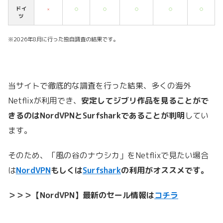
ドイ
×
○
○
○
○
○
ツ
※2026年8月に行った独自調査の結果です。
当サイトで徹底的な調査を行った結果、多くの海外
Netflixが利用でき、
安定してジブリ作品を見ることがで
きるのはNordVPNとSurfsharkであることが判明
してい
ます。
そのため、「風の谷のナウシカ」をNetflixで見たい場合
は
NordVPN
もしくは
Surfshark
の利用がオススメです。
＞＞＞【NordVPN】最新のセール情報は
コチラ