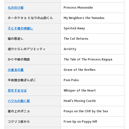
もののけ姫
Princess Mononoke
ホーホケキョ となりの山田くん
My Neighbors the Yamadas
千と千尋の神隠し
Spirited Away
猫の恩返し
The Cat Returns
借りぐらしのアリエッティ
Arrietty
かぐや姫の物語
The Tale of The Princess Kaguya
火垂るの墓
Grave of the fireflies
平成狸合戦ぽんぽこ
Pom Poko
耳をすませば
Whisper of the Heart
ハウルの動く城
Howl’s Moving Castle
崖の上のポニョ
Ponyo on the Cliff by the Sea
コクリコ坂から
From Up on Poppy Hill