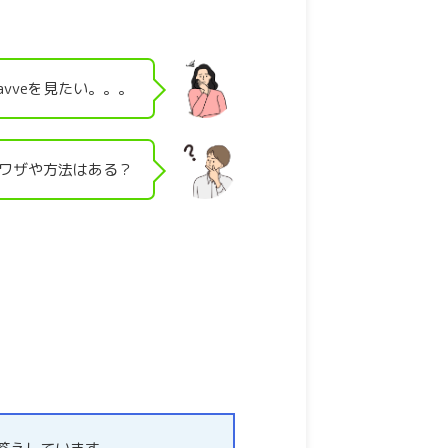
vveを見たい。。。
裏ワザや方法はある？
。