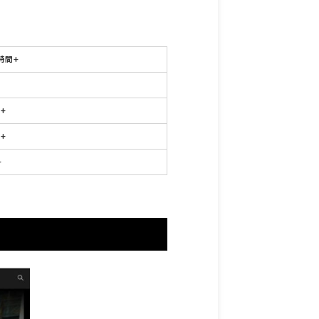
0時間+
回+
回+
+