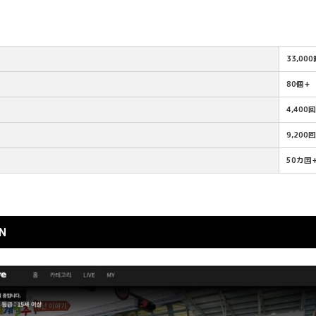
33,00
80個+
4,400
9,200
50カ国
N