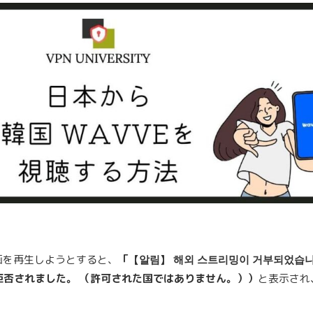
動画を再生しようとすると、
「【알림】 해외 스트리밍이 거부되었습니다
拒否されました。 （許可された国ではありません。））
と表示され