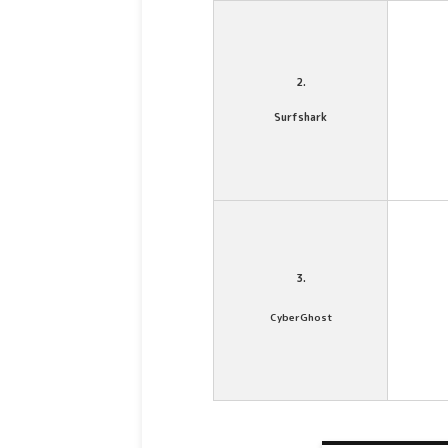
2.
Surfshark
3.
CyberGhost