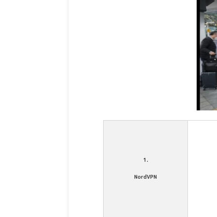
1.
NordVPN