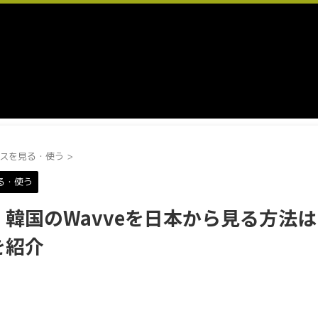
スを見る・使う
>
る・使う
韓国のWavveを日本から見る方法は
を紹介