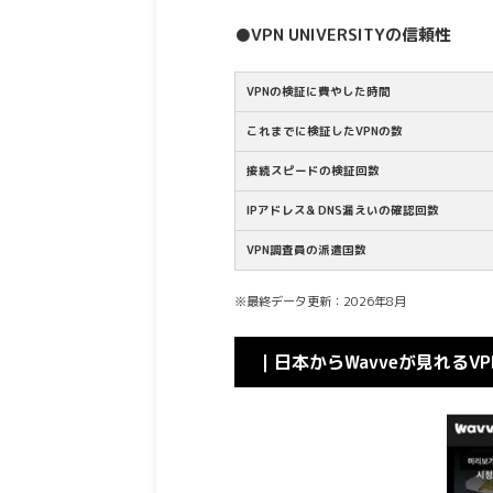
●VPN UNIVERSITYの信頼性
VPNの検証に費やした時間
これまでに検証したVPNの数
接続スピードの検証回数
IPアドレス& DNS漏えいの確認回数
VPN調査員の派遣国数
※最終データ更新：2026年8月
｜日本からWavveが見れるVP