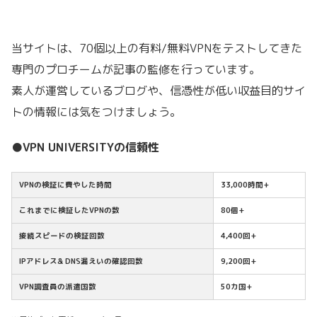
当サイトは、70個以上の有料/無料VPNをテストしてきた
専門のプロチームが記事の監修を行っています。
素人が運営しているブログや、信憑性が低い収益目的サイ
トの情報には気をつけましょう。
●VPN UNIVERSITYの信頼性
VPNの検証に費やした時間
33,000時間+
これまでに検証したVPNの数
80個+
接続スピードの検証回数
4,400回+
IPアドレス& DNS漏えいの確認回数
9,200回+
VPN調査員の派遣国数
50カ国+