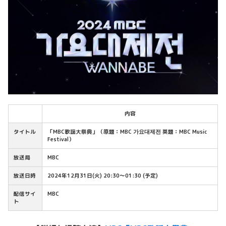
内容
タイトル
「MBC歌謡大祭典」（原題：MBC 가요대제전 英題：MBC Music
Festival）
放送局
MBC
放送日時
2024年12月31日(火) 20:30〜01:30 (予定)
配信サイ
MBC
ト