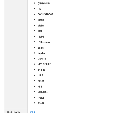
(여자)아이들
IVE
BOYNEXTDOOR
이찬원
장민호
영탁
이영지
P1Harmony
원어스
Kep1er
CRAVITY
KISS OF LIFE
tripleS
UNIS
지누션
바다
베이비복스
구준엽
윤수일
配信サイト
KBS