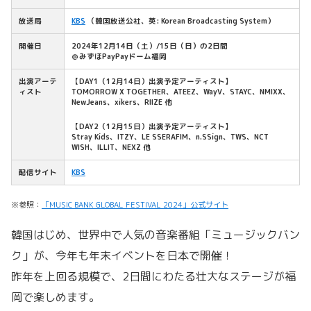
放送局
KBS
（韓国放送公社、英: Korean Broadcasting System）
開催日
2024年12月14日（土）/15日（日）の2日間
＠みずほPayPayドーム福岡
出演アーテ
【DAY1（12月14日）出演予定アーティスト】
ィスト
TOMORROW X TOGETHER、ATEEZ、WayV、STAYC、NMIXX、
NewJeans、xikers、RIIZE 他
【DAY2（12月15日）出演予定アーティスト】
Stray Kids、ITZY、LE SSERAFIM、n.SSign、TWS、NCT
WISH、ILLIT、NEXZ 他
配信サイト
KBS
※参照：
「MUSIC BANK GLOBAL FESTIVAL 2024」公式サイト
韓国はじめ、世界中で人気の音楽番組「ミュージックバン
ク」が、今年も年末イベントを日本で開催！
昨年を上回る規模で、2日間にわたる壮大なステージが福
岡で楽しめます。