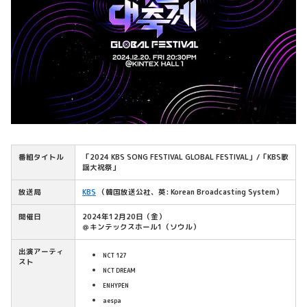
番組タイトル
「2024 KBS SONG FESTIVAL GLOBAL FESTIVAL」/「KBS歌
謡大祝祭」
放送局
KBS
（韓国放送公社、英: Korean Broadcasting System）
開催日
2024年12月20日（金）
＠キンテックスホール1（ソウル）
出演アーティ
NCT 127
スト
NCT DREAM
ENHYPEN
aespa