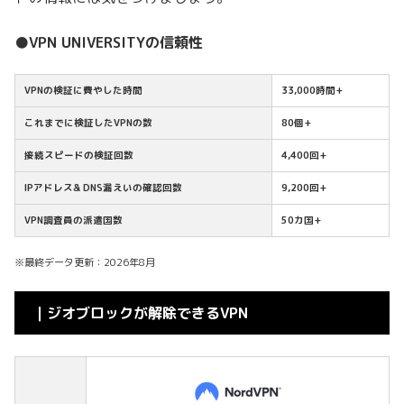
●VPN UNIVERSITYの信頼性
VPNの検証に費やした時間
33,000時間+
これまでに検証したVPNの数
80個+
接続スピードの検証回数
4,400回+
IPアドレス& DNS漏えいの確認回数
9,200回+
VPN調査員の派遣国数
50カ国+
※最終データ更新：2026年8月
｜ジオブロックが解除できるVPN