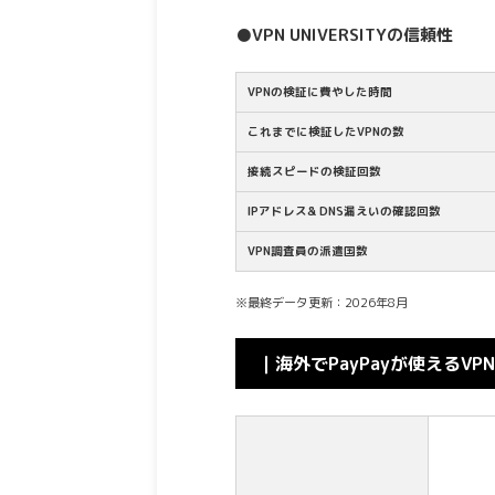
●VPN UNIVERSITYの信頼性
VPNの検証に費やした時間
これまでに検証したVPNの数
接続スピードの検証回数
IPアドレス& DNS漏えいの確認回数
VPN調査員の派遣国数
※最終データ更新：2026年8月
｜海外でPayPayが使えるVPN