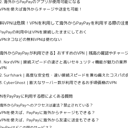
2. 海外からPayPayのアプリが使用可能になる
VPNを使えば海外からチャージや送金も可能！
料VPNは危険！VPNを利用して海外からPayPayを利用する際の注
PayPayの利用中はVPNを接続したままにしておく
VPNネコなどの無料VPNは使わない
海外からPayPayが利用できる】おすすめのVPN｜残高の確認やチャー
1. NordVPN | 接続スピードの速さと高いセキュリティ機能が魅力の業
VPN
2. Surfshark | 高度な安全性・速い接続スピードを兼ね備えたコスパの
3. CyberGhost | 膨大なサーバー数が利用できるお手頃価格のVPN
PNをPayPayに利用する際によくある質問
海外からPayPayへのアクセスは違法？禁止されている？
VPNを使えば、PayPayに海外からチャージもできる？
VPNを使えば、PayPayに海外から友達に送金もできる？
PayPayはどこの国のサービス？