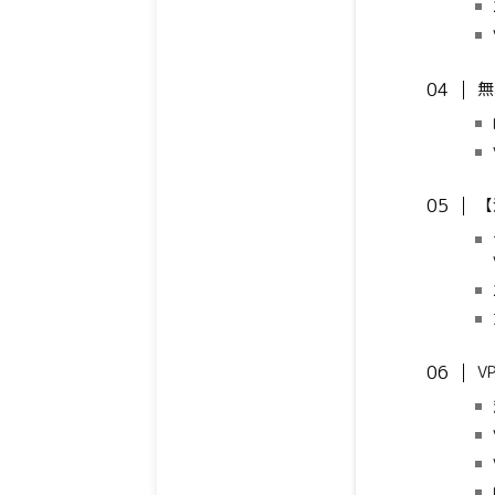
無
【
V