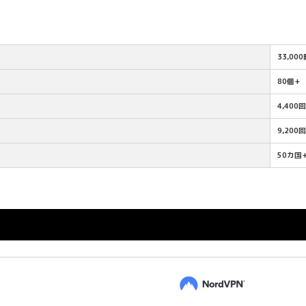
33,00
80個+
4,400
9,200
50カ国