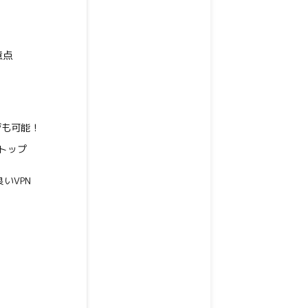
意点
ジも可能！
界トップ
良いVPN