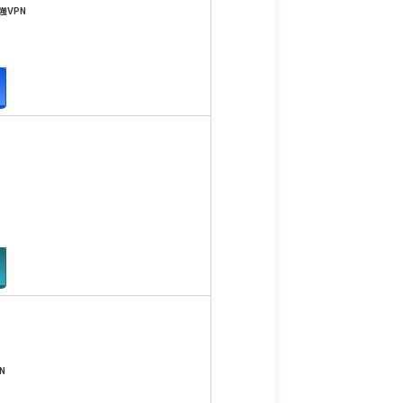
VPN
N