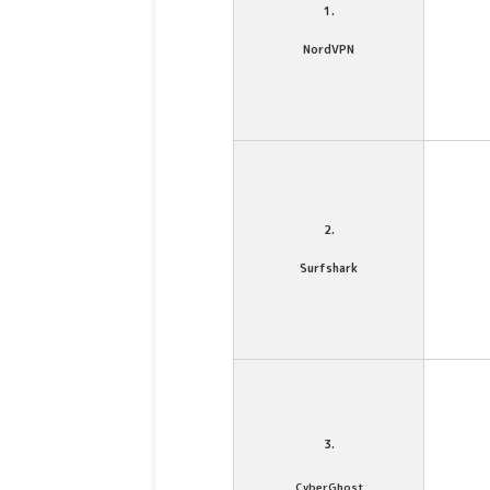
1.
NordVPN
2.
Surfshark
3.
CyberGhost