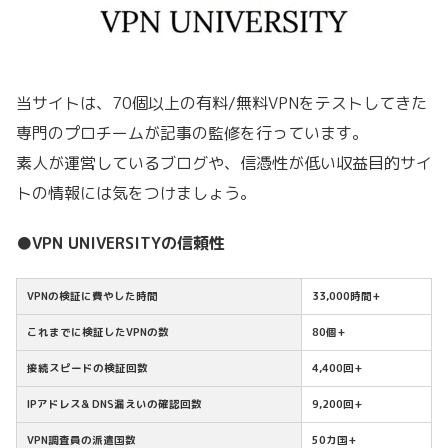
当サイトは、70個以上の有料/無料VPNをテストしてきた
専門のプロチームが記事の監修を行っています。
素人が運営しているブログや、信憑性が低い収益目的サイ
トの情報には気をつけましょう。
●VPN UNIVERSITYの信頼性
VPNの検証に費やした時間
33,000時間+
これまでに検証したVPNの数
80個+
接続スピードの検証回数
4,400回+
IPアドレス& DNS漏えいの確認回数
9,200回+
VPN調査員の派遣国数
50カ国+