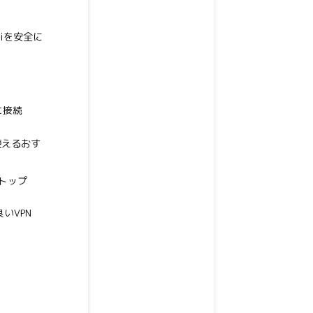
iを安全に
に接続
使えるおす
界トップ
良いVPN