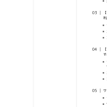
【
利
【
す
サ