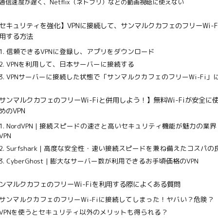
通信速度が遅く、Netflix（ネトフリ）などの動画視聴に使えない
セキュリティを強化】VPNに接続して、サンマルクカフェのフリーWi-F
用する方法
1. 信頼できるVPNに登録し、アプリをダウンロード
2. VPNを利用して、日本サーバーに接続する
3. VPNサーバーに接続した状態で「サンマルクカフェのフリーWi-Fi」
サンマルクカフェのフリーWi-Fiと併用しよう！】無料Wi-Fiが安全に
めのVPN
1. NordVPN | 接続スピードの速さと高いセキュリティ機能が魅力の業
VPN
2. Surfshark | 高度な安全性・速い接続スピードを兼ね備えたコスパの
3. CyberGhost | 膨大なサーバー数が利用できるお手頃価格のVPN
ンマルクカフェのフリーWi-Fiを利用する際によくある質問
サンマルクカフェのフリーWi-Fiに接続してしまった！ヤバい？危険？
VPNを使うとセキュリティ以外のメリットも得られる？