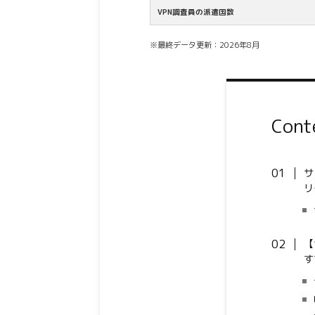
VPN調査員の派遣国数
※最終データ更新：2026年8月
Cont
サ
リ
【
す