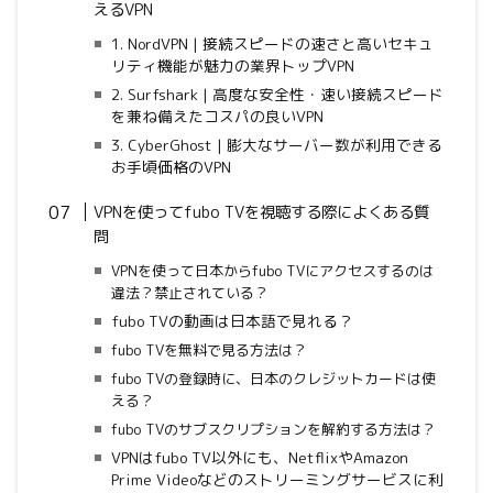
えるVPN
1. NordVPN | 接続スピードの速さと高いセキュ
リティ機能が魅力の業界トップVPN
2. Surfshark | 高度な安全性・速い接続スピード
を兼ね備えたコスパの良いVPN
3. CyberGhost | 膨大なサーバー数が利用できる
お手頃価格のVPN
VPNを使ってfubo TVを視聴する際によくある質
問
VPNを使って日本からfubo TV
にアクセスするのは
違法？禁止されている？
fubo TVの動画は日本語で見れる？
fubo TVを無料で見る方法は？
fubo TVの登録時に、日本のクレジットカードは使
える？
fubo TVのサブスクリプションを解約する方法は？
VPNはfubo TV以外にも、NetflixやAmazon
Prime Videoなどのストリーミングサービスに利