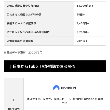
VPNの検証に費やした時間
33,000時間+
これまでに検証したVPNの数
80個+
接続スピードの検証回数
4,400回+
IPアドレス& DNS漏えいの確認回数
9,200回+
VPN調査員の派遣国数
50カ国+
※最終データ更新：2026年8月
｜日本からfubo TVが視聴できるVPN
使いやすさ、安全性、接続スピード、総合的に業界No.1の最強
1.
VPN
NordVPN