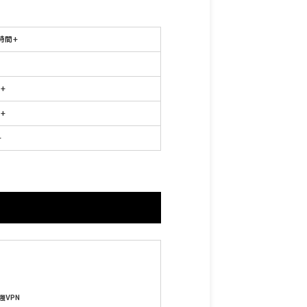
0時間+
回+
回+
+
VPN