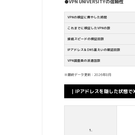
●VPN UNIVERSITYの信頼性
VPNの検証に費やした時間
これまでに検証したVPNの数
接続スピードの検証回数
IPアドレス& DNS漏えいの確認回数
VPN調査員の派遣国数
※最終データ更新：2026年8月
｜IPアドレスを隠した状態でX
1.