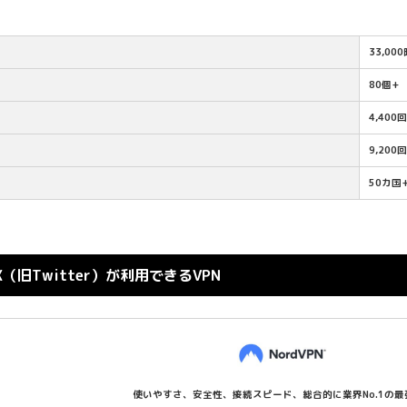
33,00
80個+
4,400
9,200
50カ国
（旧Twitter）が利用できるVPN
使いやすさ、安全性、接続スピード、総合的に業界No.1の最強