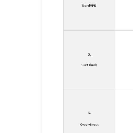
NordVPN
2.
Surfshark
3.
CyberGhost