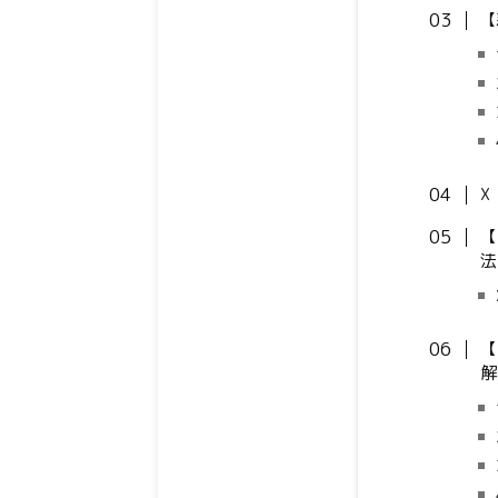
【
X
【
法
【
解