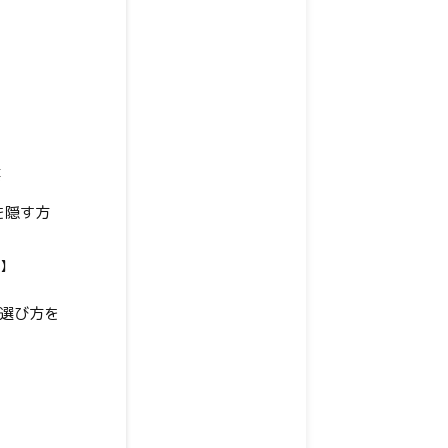
要
スを隠す方
禁】
の選び方を