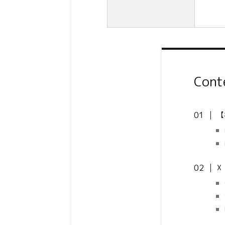
Cont
【
X