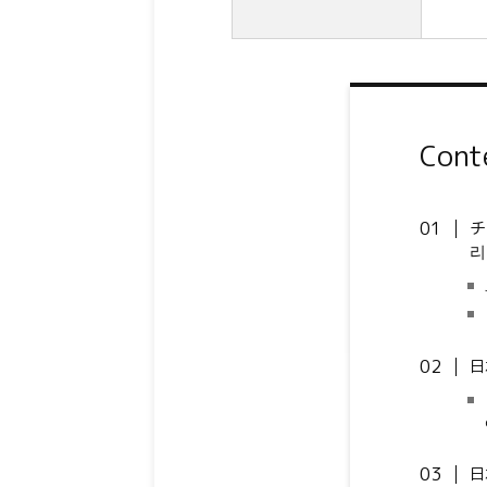
Cont
チ
리
日
日