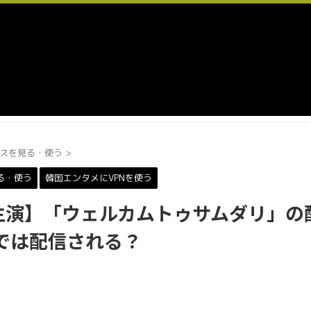
スを見る・使う
>
る・使う
韓国エンタメにVPNを使う
主演】「ウェルカムトゥサムダリ」の
ixでは配信される？