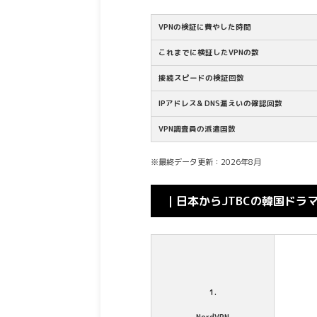
VPNの検証に費やした時間
これまでに検証したVPNの数
接続スピードの検証回数
IPアドレス& DNS漏えいの確認回数
VPN調査員の派遣国数
※最終データ更新：2026年8月
｜日本からJTBCの韓国ドラ
1.
NordVPN