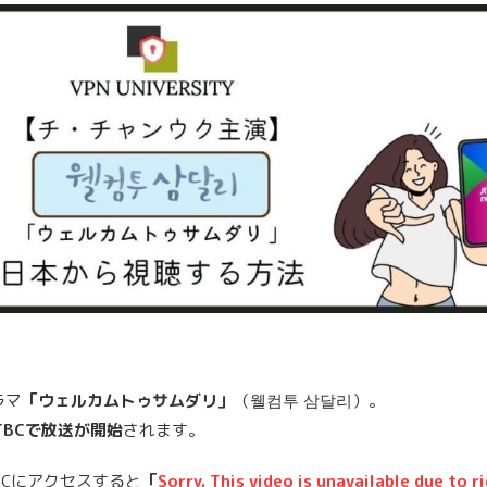
ラマ
「ウェルカムトゥサムダリ」
（웰컴투 삼달리）。
TBCで放送が開始
されます。
BCにアクセスすると
「
Sorry. This video is unavailable due to r