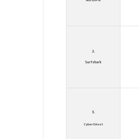
2.
Surfshark
3.
CyberGhost