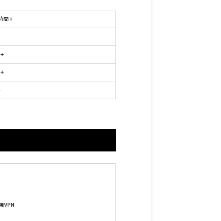
0時間+
回+
回+
+
VPN