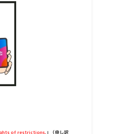
ights of restrictions.
」（申し訳