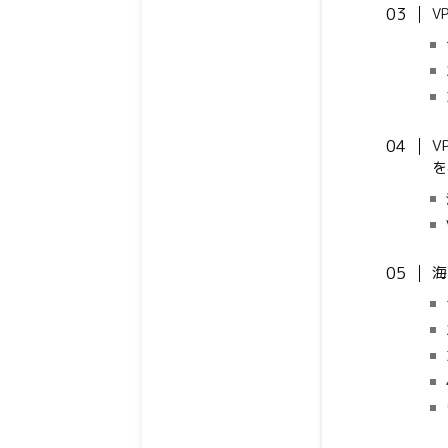
V
V
を
海