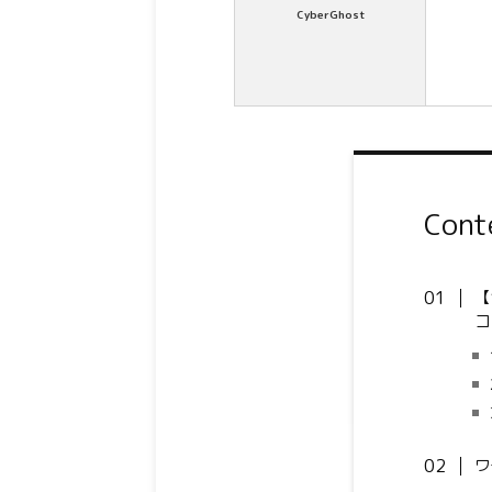
CyberGhost
Cont
【
コ
ワ