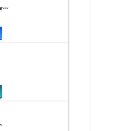
VPN
N