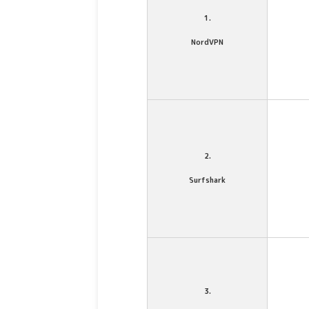
1.
NordVPN
2.
Surfshark
3.