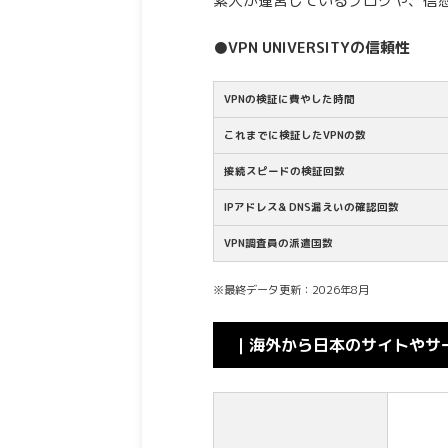
素人が運営しているブログや、信
●VPN UNIVERSITYの信頼性
VPNの検証に費やした時間
これまでに検証したVPNの数
接続スピードの検証回数
IPアドレス& DNS漏えいの確認回数
VPN調査員の派遣国数
※最終データ更新：2026年8月
｜海外から日本のサイトやサー